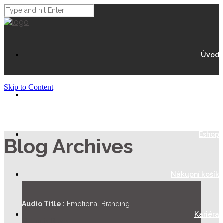
Úvod
Skip to Content
O Nás
Eshop
Blog Archives
Nákupní košík
Audio Title :
Emotional Branding
Kariéra
St. Louis Blues