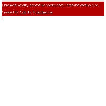
Chráněné korálky provozuje společnost Chráněné korálky s.r.o. |
Created by
Cstudio
&
bucher.me