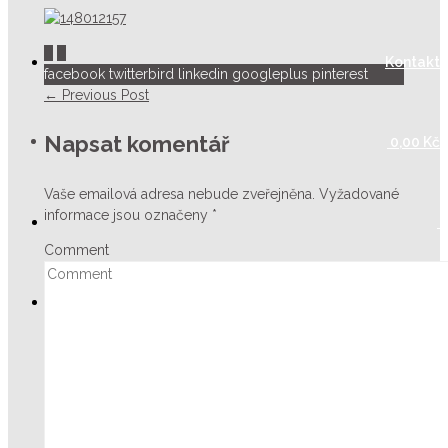
0
0
Kontakt
facebook
twitterbird
linkedin
googleplus
pinterest
← Previous Post
Napsat komentář
0,00
Kč
Vaše emailová adresa nebude zveřejněna.
Vyžadované
informace jsou označeny
*
Comment