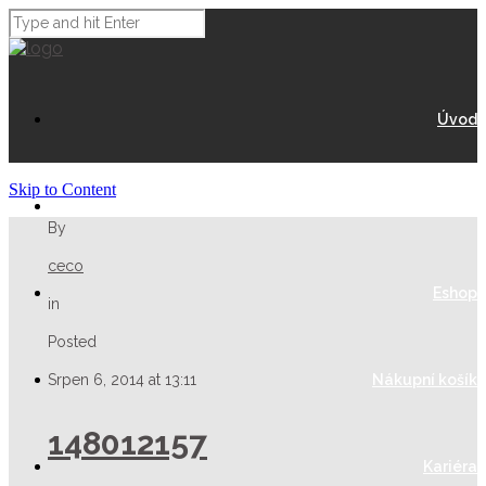
Úvod
Skip to Content
O Nás
By
ceco
Eshop
in
Posted
Srpen 6, 2014 at 13:11
Nákupní košík
148012157
Kariéra