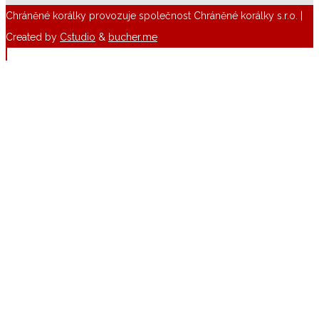
Chráněné korálky provozuje společnost Chráněné korálky s.r.o. |
Created by
Cstudio
&
bucher.me