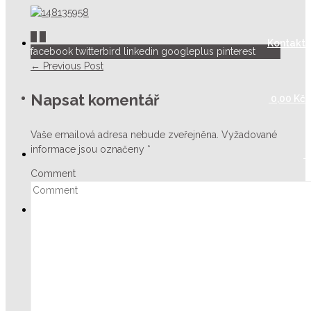
0
0
Kontakt
facebook
twitterbird
linkedin
googleplus
pinterest
← Previous Post
Napsat komentář
0,00
Kč
Vaše emailová adresa nebude zveřejněna.
Vyžadované
informace jsou označeny
*
Comment