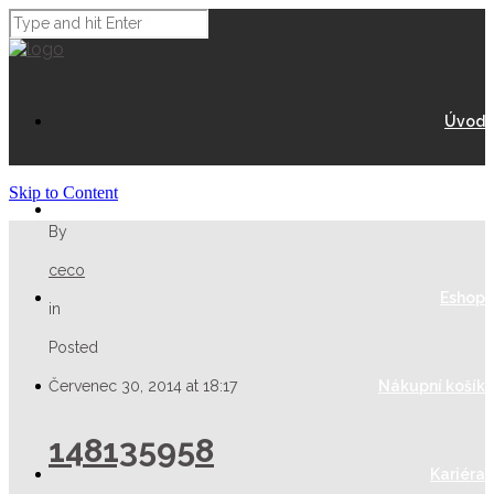
Úvod
Skip to Content
O Nás
By
ceco
Eshop
in
Posted
Červenec 30, 2014 at 18:17
Nákupní košík
148135958
Kariéra