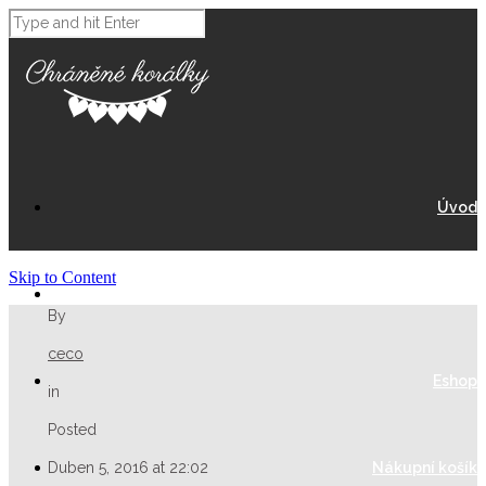
Úvod
Skip to Content
O Nás
By
ceco
Eshop
in
Posted
Duben 5, 2016 at 22:02
Nákupní košík