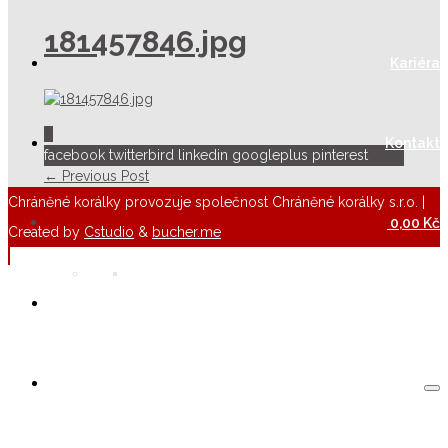
181457846.jpg
Kariéra
0
Kontakt
facebook
twitterbird
linkedin
googleplus
pinterest
← Previous Post
Chráněné korálky provozuje společnost Chráněné korálky s.r.o. |
0,00
Kč
Created by
Cstudio
&
bucher.me