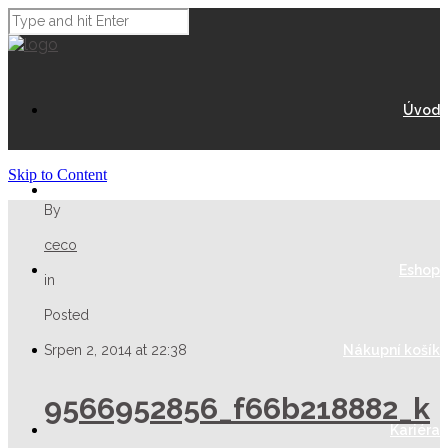
Úvod
Skip to Content
O Nás
By
ceco
Eshop
in
Posted
Srpen 2, 2014 at 22:38
Nákupní košík
9566952856_f66b218882_k
Kariéra