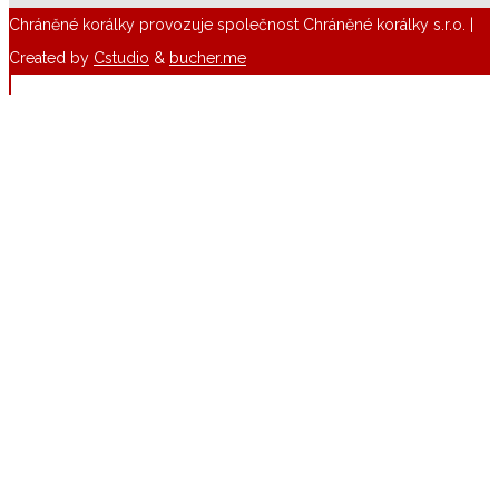
Chráněné korálky provozuje společnost Chráněné korálky s.r.o. |
Created by
Cstudio
&
bucher.me