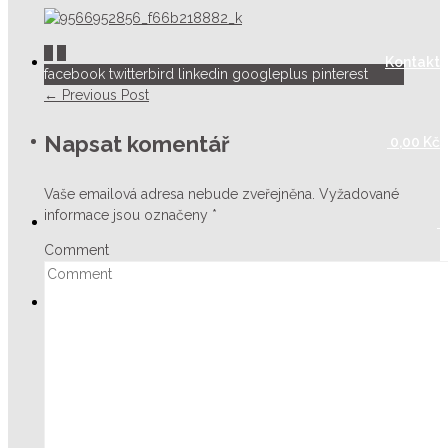
0
0
Kontakt
facebook
twitterbird
linkedin
googleplus
pinterest
← Previous Post
Napsat komentář
0,00
Kč
Vaše emailová adresa nebude zveřejněna.
Vyžadované
informace jsou označeny
*
Comment