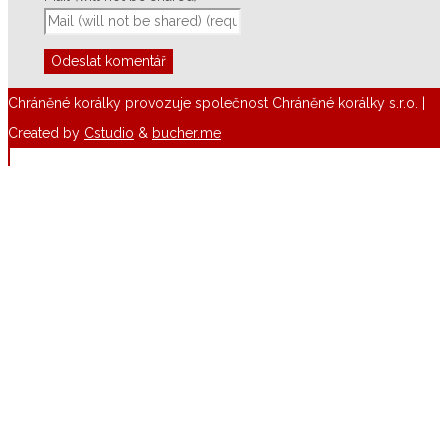
Chráněné korálky provozuje společnost Chráněné korálky s.r.o. |
Created by
Cstudio
&
bucher.me