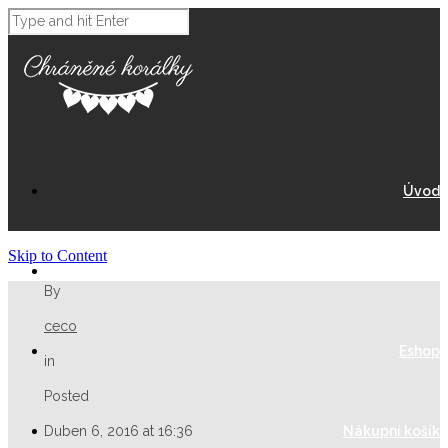
Úvod
Skip to Content
O Nás
By
ceco
Eshop
in
Posted
Duben 6, 2016 at 16:36
Nákupní košík