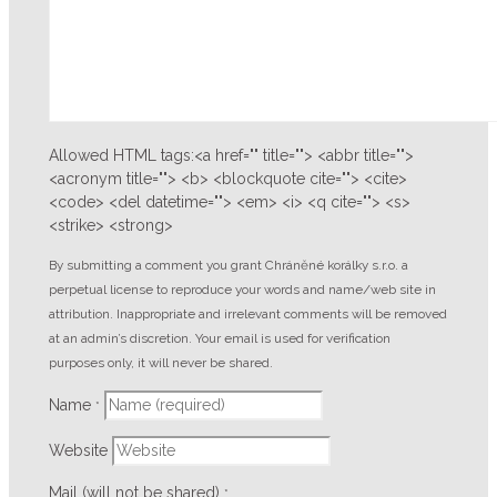
Allowed HTML tags:<a href="" title=""> <abbr title="">
<acronym title=""> <b> <blockquote cite=""> <cite>
<code> <del datetime=""> <em> <i> <q cite=""> <s>
<strike> <strong>
By submitting a comment you grant Chráněné korálky s.r.o. a
perpetual license to reproduce your words and name/web site in
attribution. Inappropriate and irrelevant comments will be removed
at an admin’s discretion. Your email is used for verification
purposes only, it will never be shared.
Name
*
Website
Mail (will not be shared)
*