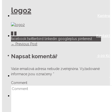
logo2
Kariéra
0
0
Kontakt
facebook
twitterbird
linkedin
googleplus
pinterest
← Previous Post
Napsat komentář
0,00
Kč
Vaše emailová adresa nebude zveřejněna.
Vyžadované
informace jsou označeny
*
Comment