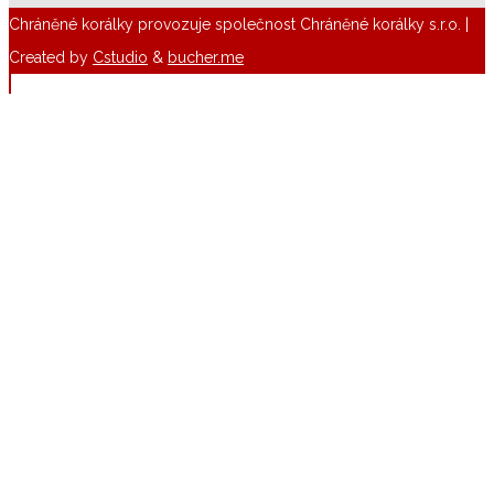
Chráněné korálky provozuje společnost Chráněné korálky s.r.o. |
Created by
Cstudio
&
bucher.me