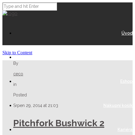
Úvod
Skip to Content
O Nás
By
ceco
Eshop
in
Posted
Srpen 29, 2014 at 21:03
Nákupní košík
Pitchfork Bushwick 2
Kariéra