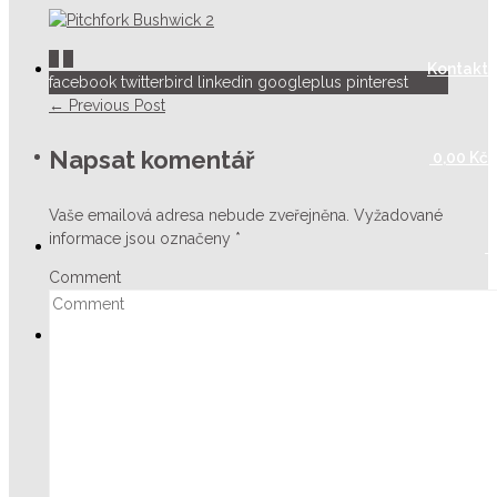
0
0
Kontakt
facebook
twitterbird
linkedin
googleplus
pinterest
← Previous Post
Napsat komentář
0,00
Kč
Vaše emailová adresa nebude zveřejněna.
Vyžadované
informace jsou označeny
*
Comment