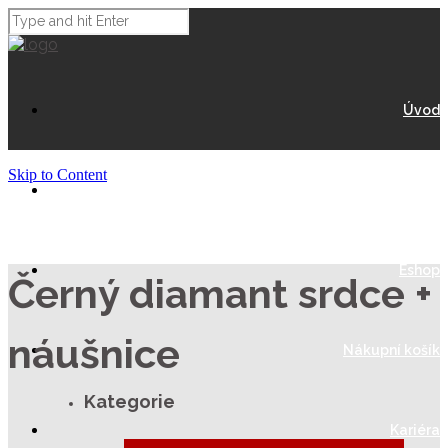
Úvod
Skip to Content
O Nás
Eshop
Černý diamant srdce +
náušnice
Nákupní košík
Kategorie
Kariéra