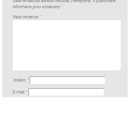
Vaše emailová adresa nebude zveřejněna.
Vyžadované
informace jsou označeny
*
Vaše recenze
*
Jméno
*
E-mail
*
Chráněné korálky provozuje společnost Chráněné korálky s.r.o. |
Created by
Cstudio
&
bucher.me