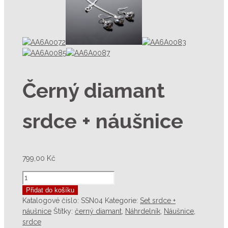
Černý diamant
srdce + náušnice
799,00
Kč
Přidat do košíku
Katalogové číslo:
SSN04
Kategorie:
Set srdce +
náušnice
Štítky:
černý diamant
,
Náhrdelník
,
Náušnice
,
srdce