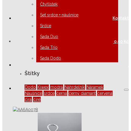
Čtyřlístek
Set srdce + náušnice
Kontakt
Srdce
Sada Duo
0,00
Kč
Sada Trio
Sada Dodo
Štítky
Dodo
Kiwex
modrá
Náhrdelník
Náramek
Náušnice
srdce
černá
černý diamant
červená
čirá
čiré