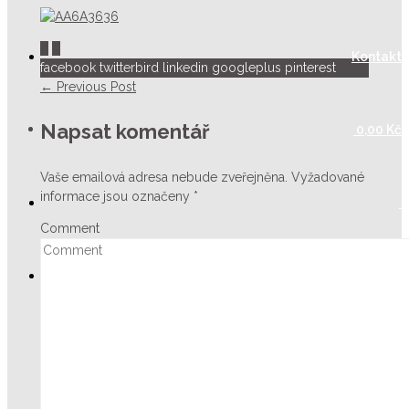
0
0
Kontakt
facebook
twitterbird
linkedin
googleplus
pinterest
← Previous Post
Napsat komentář
0,00
Kč
Vaše emailová adresa nebude zveřejněna.
Vyžadované
informace jsou označeny
*
Comment