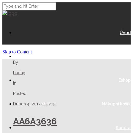
Úvod
Skip to Content
O Nás
By
buchy
Eshop
in
Posted
Duben 4, 2017 at 22:42
Nákupní košík
AA6A3636
Kariéra