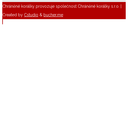
Chráněné korálky provozuje společnost Chráněné korálky s.r.o. |
Created by
Cstudio
&
bucher.me