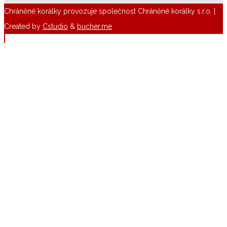
Chráněné korálky provozuje společnost Chráněné korálky s.r.o. |
Created by
Cstudio
&
bucher.me