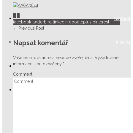
0
0
Kontakt
facebook
twitterbird
linkedin
googleplus
pinterest
← Previous Post
Napsat komentář
0,00
Kč
Vaše emailová adresa nebude zveřejněna.
Vyžadované
informace jsou označeny
*
Comment