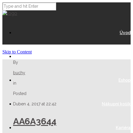
Úvod
Skip to Content
O Nás
By
buchy
Eshop
in
Posted
Duben 4, 2017 at 22:42
Nákupní košík
AA6A3644
Kariéra