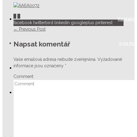
0
0
Kontakt
facebook
twitterbird
linkedin
googleplus
pinterest
← Previous Post
Napsat komentář
0,00
Kč
Vaše emailová adresa nebude zveřejněna.
Vyžadované
informace jsou označeny
*
Comment