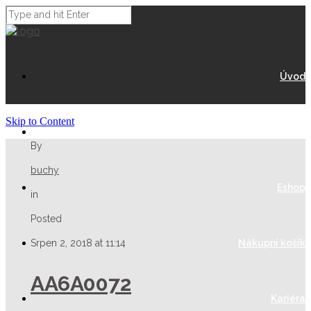
Úvod
Skip to Content
O Nás
By
buchy
Eshop
in
Posted
Srpen 2, 2018 at 11:14
Nákupní košík
AA6A0072
Kariéra