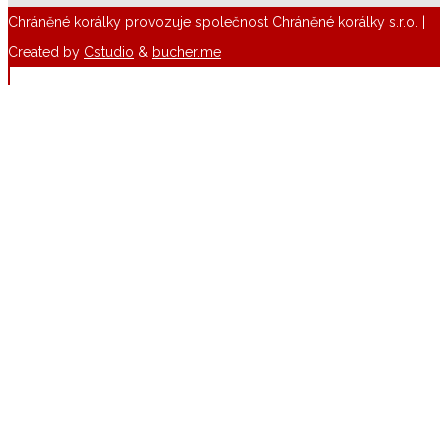
Chráněné korálky provozuje společnost Chráněné korálky s.r.o. |
Created by
Cstudio
&
bucher.me